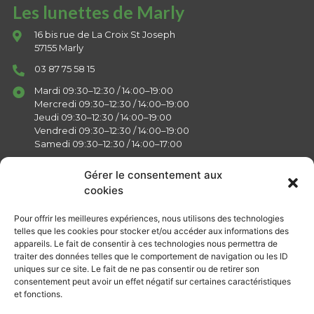
Les lunettes de Marly
16 bis rue de La Croix St Joseph
57155 Marly
03 87 75 58 15
Mardi 09:30–12:30 / 14:00–19:00
Mercredi 09:30–12:30 / 14:00–19:00
Jeudi 09:30–12:30 / 14:00–19:00
Vendredi 09:30–12:30 / 14:00–19:00
Samedi 09:30–12:30 / 14:00–17:00
Gérer le consentement aux
cookies
Liens
Pour offrir les meilleures expériences, nous utilisons des technologies
telles que les cookies pour stocker et/ou accéder aux informations des
appareils. Le fait de consentir à ces technologies nous permettra de
Actualités
traiter des données telles que le comportement de navigation ou les ID
Présentation
uniques sur ce site. Le fait de ne pas consentir ou de retirer son
consentement peut avoir un effet négatif sur certaines caractéristiques
Services
et fonctions.
Mentions légales