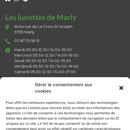
Les lunettes de Marly
16 bis rue de La Croix St Joseph
57155 Marly
03 87 75 58 15
Mardi 09:30–12:30 / 14:00–19:00
Mercredi 09:30–12:30 / 14:00–19:00
Jeudi 09:30–12:30 / 14:00–19:00
Vendredi 09:30–12:30 / 14:00–19:00
Samedi 09:30–12:30 / 14:00–17:00
Gérer le consentement aux
cookies
Liens
Pour offrir les meilleures expériences, nous utilisons des technologies
telles que les cookies pour stocker et/ou accéder aux informations des
appareils. Le fait de consentir à ces technologies nous permettra de
Actualités
traiter des données telles que le comportement de navigation ou les ID
Présentation
uniques sur ce site. Le fait de ne pas consentir ou de retirer son
consentement peut avoir un effet négatif sur certaines caractéristiques